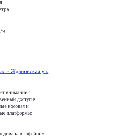
я
етра
/ч
ал - Ждановская ул.
ает внимание с
твенный доступ в
ные носовая и
ные платформы:
х дивана в кофейном