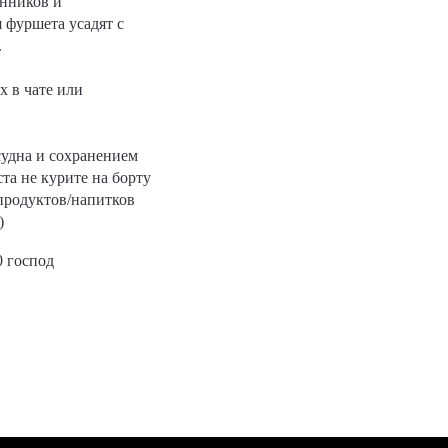
анников и
 фуршета усадят с
.
х в чате или
судна и сохранением
та не курите на борту
продуктов/напитков
)
0 господ