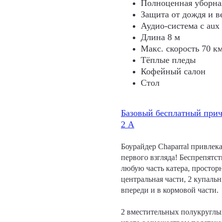
Полноценная уборна
Защита от дождя и в
Аудио-система с aux
Длина 8 м
Макс. скорость 70 км
Тёплые пледы
Кофейный салон
Стол
Базовый бесплатный прич
2 А
Боурайдер Chaparral привлек
первого взгляда! Беспрепятс
любую часть катера, простор
центральная части, 2 купаль
впереди и в кормовой части.
2 вместительных полукруглы